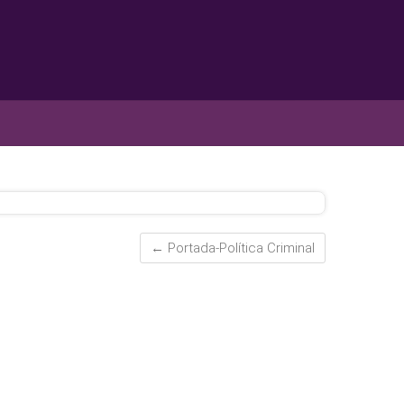
←
Portada-Política Criminal