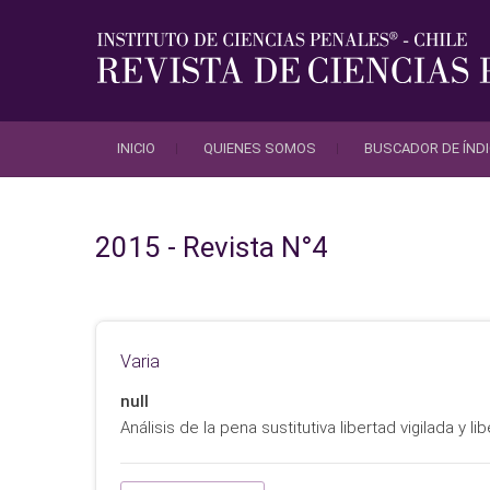
Saltar
al
contenido
INICIO
QUIENES SOMOS
BUSCADOR DE ÍND
2015 - Revista N°4
Varia
null
Análisis de la pena sustitutiva libertad vigilada y l