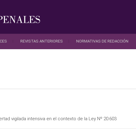
Revista Ciencias Penales
Instituto de Ciencias Penales Chile
ICES
REVISTAS ANTERIORES
NORMATIVAS DE REDACCIÓN
ibertad vigilada intensiva en el contexto de la Ley Nº 20.603